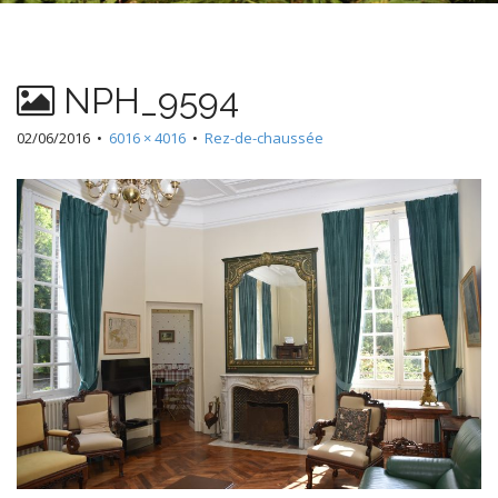
n
t
NPH_9594
02/06/2016
•
6016 × 4016
•
Rez-de-chaussée