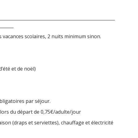
______________________________________________________
_______
s vacances scolaires, 2 nuits minimum sinon.
’été et de noël)
ligatoires par séjour.
lors du départ de 0,75€/adulte/jour
son (draps et serviettes), chauffage et électricité